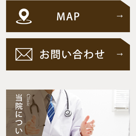
す。
患者さんに限らず、本院に入館される方は、必
ずマスクを着用してください。
※マスク着用ができない理由がある方は、職員
に相談願います。
■発熱外来のお知らせ
引続き、発熱・喉痛・咳・痰などのある患者様
へ
院内感染防止のため、発熱などのある患者様に
は診察まで自家用車内での待機をお願い致して
おります。
車の中から（伊藤病院：
076-263-6351
）へ電話
下さい。
車以外の患者様は、病院の外から（伊藤病院：
076-263-6351
）へ電話下さい。
発熱などのある患者様は、院内にお入りになる