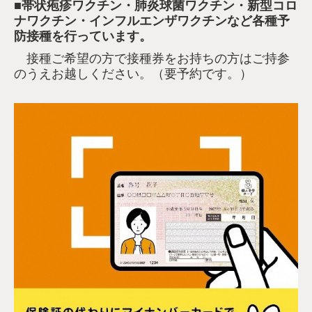
■
帯状疱疹ワクチン・肺炎球菌ワクチン・新型コロ
ナワクチン・インフルエンザワクチンなど各種予
防接種を行っています。
接種ご希望の方で接種券をお持ちの方はご持参
のうえお越しください。（要予約です。）
■ 2025/4/21 ホームページをリニューアルしまし
た。
今後ともよろしくお願いいたします。
■女性の方も安心して受けられる
「女性医師」
によ
る診察、内視鏡検査（大腸カメラ・胃カメラ）
を、毎日（木曜日以外）実施しております。
医師「小林 理佳」 担当診療科：内視鏡内科・
消化器内科
※消化器症状などお悩み毎ごとなどお気軽にご相
談下さい。
資格：日本消化器内視鏡学会 消化器内視鏡専門