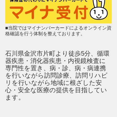
医
日本消化器病学会 消化器病専門医
日本消化管学会 胃腸科専門医
日本内科学会 認定内科医
日本医師会 認定産業医
■当院ではマイナンバーカードによるオンライン資
女性医師希望の患者様は電話又総合受付窓口でお
格確認を行う体制を整えております。
気軽に申し出て下さい。
石川県金沢市片町より徒歩5分、循環
■当院におけるコロナウイルス感染症対策について
器疾患・消化器疾患・内視鏡検査に
当院においては、患者さんに安心して受診いただ
専門性を置き、
病・診、病・病連携
くために、職員一同はこれまでどおりマスク着用
を行いながら訪問診療、訪問リハビ
を継続します。
リを行いながら地域に根ざした安
また、ご来院の患者さんにも、これまでどおりマ
スク着用をお願いして参りますので、ご理解とご
心・安全な医療の提供を目指してい
協力をお願いいたします。
ます。
【厚生労働省】マスクの着用について
マスクを着用しない方の入館はお断りしていま