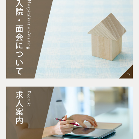
留意事項
病状や症状の急変などで当院が対応できない場
合がございます。その場合は専門医療機関へ紹
介させていただくこともございます。また、他
の医療機関での対応になることもございます。
ご協力お願い申し上げます。
■当院はかかりつけ医として相談・紹介などを⾏っ
ています。
①必要に応じて「専⾨医・医療機関」をご紹介し
ます！気になる症状、当院で治療を受けているも
の以外の疾患の不安があれば専⾨医療機関をご紹
介しますので、医師または窓⼝へお申しつけくだ
さい。
＜連携病院・クリニック＞
金沢医科大学病院・県立中央病院・金沢医療セン
ター・金沢市立病院・金沢大学附属病院・浅ノ川
総合病院・北陸病院・川北病院・みひらRクリ