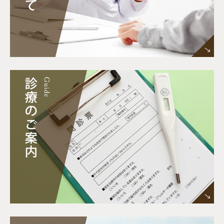
前に必ず事前に電話でご相談下さい。（伊藤病
院：
076-263-6351
）
原則：発熱などの患者様は診察場所や時間を分
けて診療しております。必ずお電話で診療日・
時間をご確認下さい。ご協力お願い申し上げま
す。
新型コロナウイルス感染症の検査については、
令和5年5月8日～
通常の保険請求となりま
す。（通常の保険負担割合の応じて）
請求方法は窓口に
お問い合わせ
下さい。
■24時間患者さんの受入れ実施のお知らせ
当院は24時間患者さんの受入れを実施しておりま
す。何か病状など急変した場合は下記ご連絡下さ
い。
伊藤病院 TEL：
076-263-6351