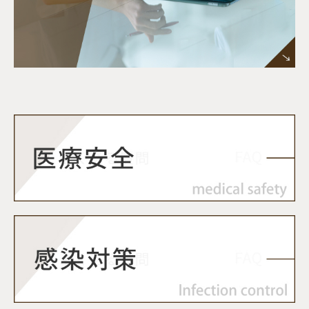
ニック（整形外科）・川北眼科・くらち眼科・佐
藤耳鼻咽喉科・伊藤歯科・加藤歯科
②健康診断の結果等について、健康管理の相談対
応をいたします！健康診断の実施や、診断後の結
果についても、ご相談ください。今後の検査や治
療について対応をさせていただき、必要があれば
専⾨医・専⾨医療機関へのご紹介を⾏います。
③介護保険や福祉サービスの相談をお受けしま
す！状態や状況に応じて、介護保険の申請や介護
サービスのご案内を⾏います。
・看護師がご質問させて頂くことがありますの
で、ご協⼒をお願いします。
夜間・休⽇など、緊急時のお問い合わせ TEL：
①
076-263-6351
伊藤病院
※折り返し担当者から対応する事もございますの
でご協力お願い申し上げます。
★医療機能情報提供制度（医療情報ネット）を利
⽤して、医療機関が検索できます。