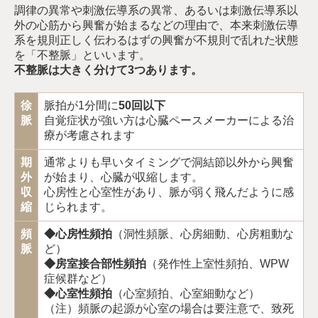
調律の異常や刺激伝導系の異常、あるいは刺激伝導系以
外の心筋から興奮が始まるなどの理由で、本来刺激伝導
系を規則正しく伝わるはずの興奮が不規則で乱れた状態
を「不整脈」といいます。
不整脈は大きく分けて3つあります。
徐
脈拍が1分間に
50回以下
脈
自覚症状が強い方は心臓ペースメーカーによる治
療が考慮されます
期
通常よりも早いタイミングで洞結節以外から興奮
外
が始まり、心臓が収縮します。
収
心房性と心室性があり、脈が弱く飛んだように感
縮
じられます。
頻
◆心房性頻拍
（洞性頻脈、心房細動、心房粗動な
脈
ど）
◆房室接合部性頻拍
（発作性上室性頻拍、WPW
症候群など）
◆心室性頻拍
（心室頻拍、心室細動など）
（注）頻脈の起源が心室の場合は要注意で、致死