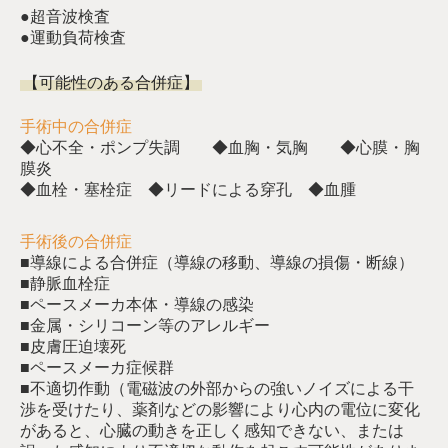
●超音波検査
●運動負荷検査
【可能性のある合併症】
手術中の合併症
◆心不全・ポンプ失調
◆血胸・気胸
◆心膜・胸
膜炎
◆血栓・塞栓症
◆リードによる穿孔
◆血腫
手術後の合併症
■導線による合併症（導線の移動、導線の損傷・断線）
■静脈血栓症
■ペースメーカ本体・導線の感染
■金属・シリコーン等のアレルギー
■皮膚圧迫壊死
■ペースメーカ症候群
■不適切作動（電磁波の外部からの強いノイズによる干
渉を受けたり、薬剤などの影響により心内の電位に変化
があると、心臓の動きを正しく感知できない、または