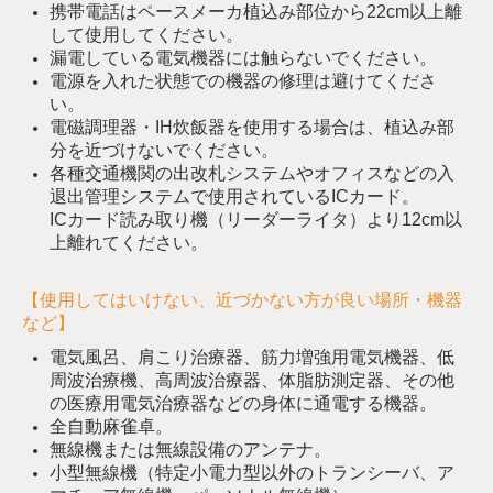
携帯電話はペースメーカ植込み部位から22cm以上離
して使用してください。
漏電している電気機器には触らないでください。
電源を入れた状態での機器の修理は避けてくださ
い。
電磁調理器・IH炊飯器を使用する場合は、植込み部
分を近づけないでください。
各種交通機関の出改札システムやオフィスなどの入
退出管理システムで使用されているICカード。
ICカード読み取り機（リーダーライタ）より12cm以
上離れてください。
【使用してはいけない、近づかない方が良い場所・機器
など】
電気風呂、肩こり治療器、筋力増強用電気機器、低
周波治療機、高周波治療器、体脂肪測定器、その他
の医療用電気治療器などの身体に通電する機器。
全自動麻雀卓。
無線機または無線設備のアンテナ。
小型無線機（特定小電力型以外のトランシーバ、ア